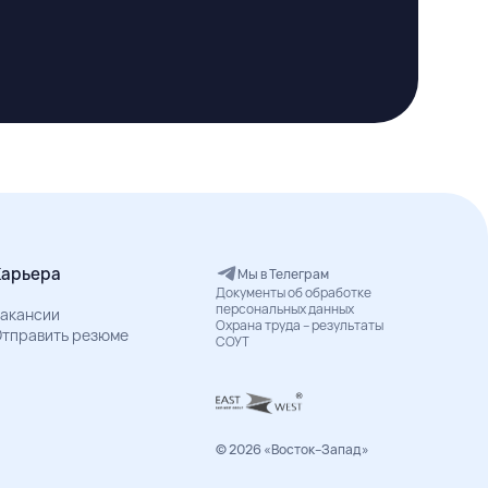
Карьера
Мы в Телеграм
Документы об обработке
персональных данных
акансии
Охрана труда – результаты
тправить резюме
СОУТ
© 2026 «Восток–Запад»