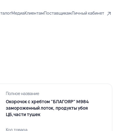
талог
Медиа
Клиентам
Поставщикам
Личный кабинет
Полное название
Окорочок с хребтом "БЛАГОЯР" М984
замороженный лоток, продукты убоя
ЦБ,части тушек
Код товара