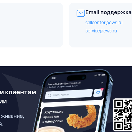
Email поддержка
callcenter@ews.ru
service@ews.ru
м клиентам
ии
еживание,
й.