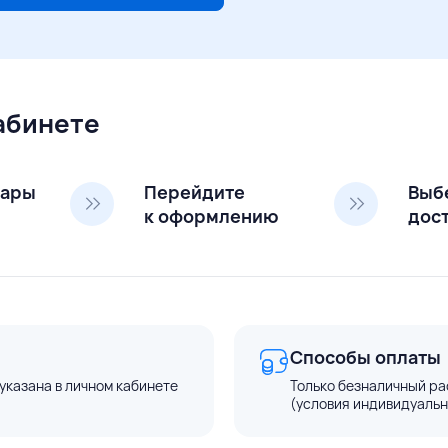
кабинете
вары
Перейдите
Выб
к оформлению
дос
Способы оплаты
указана в личном кабинете
Только безналичный ра
(условия индивидуальн