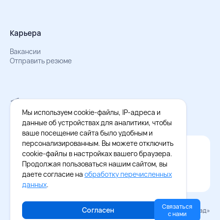
Карьера
Вакансии
Отправить резюме
Мы в Телеграм
Документы об обработке персональных данных
Мы используем cookie-файлы, IP-адреса и
Охрана труда – результаты СОУТ
данные об устройствах для аналитики, чтобы
ваше посещение сайта было удобным и
персонализированным. Вы можете отключить
Официальное приложение Восток - Запад
cookie-файлы в настройках вашего браузера.
Cкачайте бесплатное приложение
Продолжая пользоваться нашим сайтом, вы
даете согласие на
обработку перечисленных
данных
.
Связаться
Согласен
© 2026 «Восток–Запад»
с нами