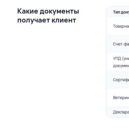
Какие документы
Тип док
получает клиент
Товарна
Счет-фа
УПД (ун
докумен
Сертифи
Ветерин
Деклара