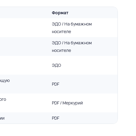
Формат
ЭДО / На бумажном
носителе
ЭДО / На бумажном
носителе
ЭДО
ющую
PDF
ого
PDF / Меркурий
ии
PDF