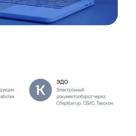
»
ЭДО
одукции
Электронный
работки
документооборот через
СберКонтур, СБИС, Такском