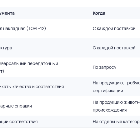
умента
Когда
я накладная (ТОРГ-12)
С каждой поставкой
ктура
С каждой поставкой
иверсальный передаточный
По запросу
т)
На продукцию, требу
каты качества и соответствия
сертификации
На продукцию животн
арные справки
происхождения
ции соответствия
На отдельные категор