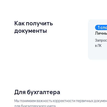
Как получить
1 сп
документы
Личны
Запрос
в ЛК
Для бухгалтера
Мы понимаем важность корректности первичных докумен
для бухгалтерского учета