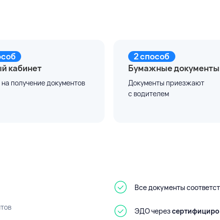
особ
2 способ
й кабинет
Бумажные документы
 на получение документов
Документы приезжают
с водителем
Все документы соответс
тов
ЭДО через
сертифициро