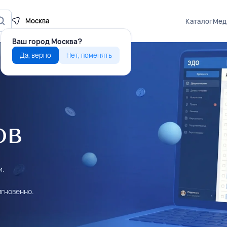
Москва
Каталог
Мед
Ваш город
Москва?
Да, верно
Нет, поменять
ов
и.
мгновенно.