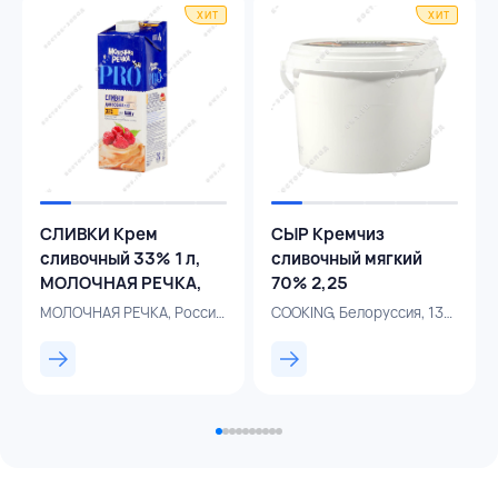
ХИТ
ХИТ
СЛИВКИ Крем
СЫР Кремчиз
сливочный 33% 1 л,
сливочный мягкий
МОЛОЧНАЯ РЕЧКА,
70% 2,25
РОССИЯ
кг,COOKING,БЕЛАРУСЬ
МОЛОЧНАЯ РЕЧКА, Россия, 132000316
COOKING, Белоруссия, 131001044