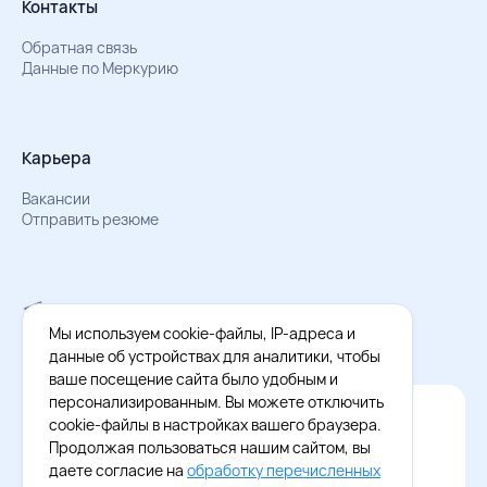
Контакты
Обратная связь
Данные по Меркурию
Карьера
Вакансии
Отправить резюме
Мы в Телеграм
Документы об обработке персональных данных
Мы используем cookie-файлы, IP-адреса и
Охрана труда – результаты СОУТ
данные об устройствах для аналитики, чтобы
ваше посещение сайта было удобным и
персонализированным. Вы можете отключить
Официальное приложение Восток - Запад
cookie-файлы в настройках вашего браузера.
Cкачайте бесплатное приложение
Продолжая пользоваться нашим сайтом, вы
даете согласие на
обработку перечисленных