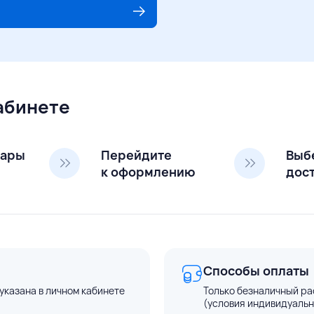
кабинете
вары
Перейдите
Выб
к оформлению
дос
Способы оплаты
указана в личном кабинете
Только безналичный ра
(условия индивидуальн