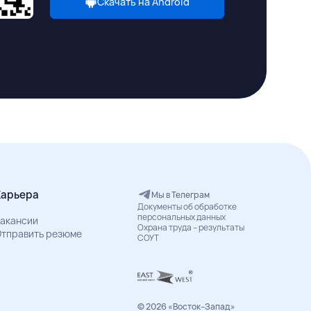
Скачать на Android
Карьера
Мы в Телеграм
Документы об обработке
персональных данных
акансии
Охрана труда – результаты
тправить резюме
СОУТ
© 2026 «Восток–Запад»