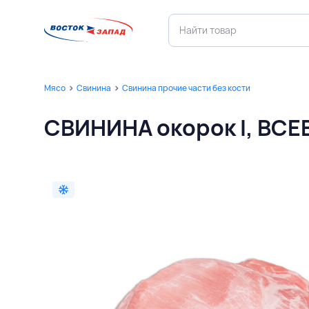
Мясо
Свинина
Свинина прочие части без кости
СВИНИНА окорок I, В