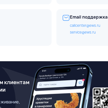
Email поддержка
callcenter@ews.ru
service@ews.ru
м клиентам
ии
еживание,