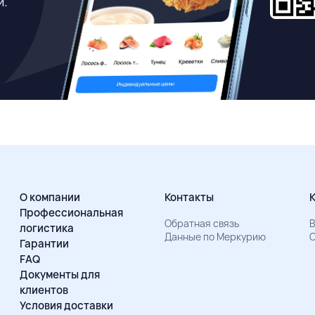
й.
О компании
Контакты
Профессиональная
Обратная связь
В
логистика
Данные по Меркурию
О
Гарантии
FAQ
Документы для
клиентов
Условия доставки