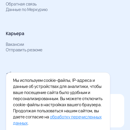
Обратная связь
Данные по Меркурию
Карьера
Вакансии
Отправить резюме
Мы в Телеграм
Документы об обработке персональных данных
Мы используем cookie-файлы, IP-адреса и
Охрана труда – результаты СОУТ
данные об устройствах для аналитики, чтобы
ваше посещение сайта было удобным и
персонализированным. Вы можете отключить
Официальное приложение Восток - Запад
cookie-файлы в настройках вашего браузера.
Cкачайте бесплатное приложение
Продолжая пользоваться нашим сайтом, вы
даете согласие на
обработку перечисленных
данных
.