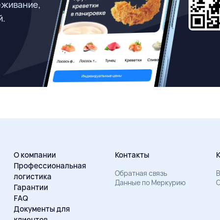
еживание,
й.
О компании
Контакты
Профессиональная
Обратная связь
В
логистика
Данные по Меркурию
О
Гарантии
FAQ
Документы для
клиентов