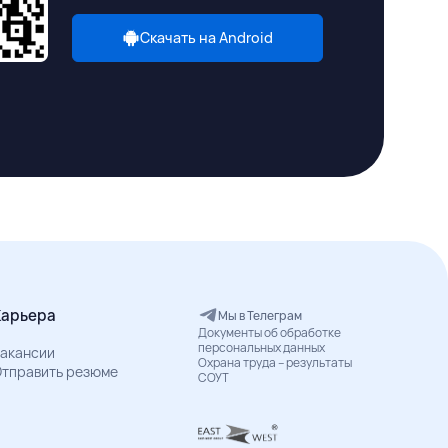
Скачать на Android
Карьера
Мы в Телеграм
Документы об обработке
персональных данных
акансии
Охрана труда – результаты
тправить резюме
СОУТ