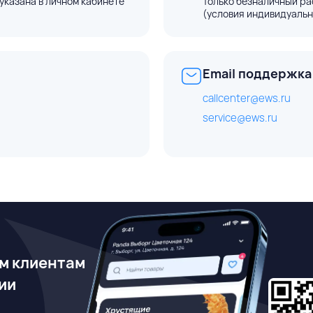
указана в личном кабинете
Только безналичный ра
(условия индивидуальн
Email поддержка
callcenter@ews.ru
service@ews.ru
м клиентам
ии