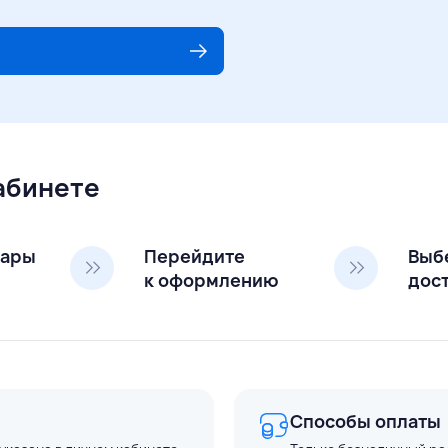
кабинете
вары
Перейдите
Выб
к оформлению
дос
Способы оплаты