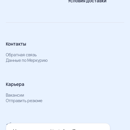
Условия доставки
Контакты
Обратная связь
Данные по Меркурию
Карьера
Вакансии
Отправить резюме
Мы в Телеграм
Документы об обработке персональных данных