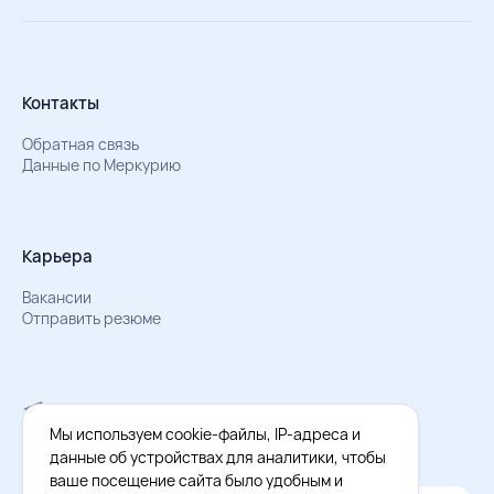
Контакты
Обратная связь
Данные по Меркурию
Карьера
Вакансии
Отправить резюме
Мы в Телеграм
Документы об обработке персональных данных
Мы используем cookie-файлы, IP-адреса и
Охрана труда – результаты СОУТ
данные об устройствах для аналитики, чтобы
ваше посещение сайта было удобным и