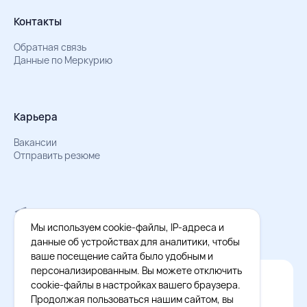
Контакты
Обратная связь
Данные по Меркурию
Карьера
Вакансии
Отправить резюме
Мы в Телеграм
Документы об обработке персональных данных
Мы используем cookie-файлы, IP-адреса и
Охрана труда – результаты СОУТ
данные об устройствах для аналитики, чтобы
ваше посещение сайта было удобным и
персонализированным. Вы можете отключить
Официальное приложение Восток - Запад
cookie-файлы в настройках вашего браузера.
Cкачайте бесплатное приложение
Продолжая пользоваться нашим сайтом, вы