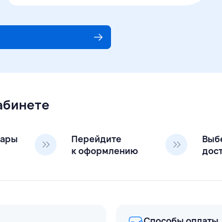
кабинете
вары
Перейдите
Выб
к оформлению
дос
Способы оплаты