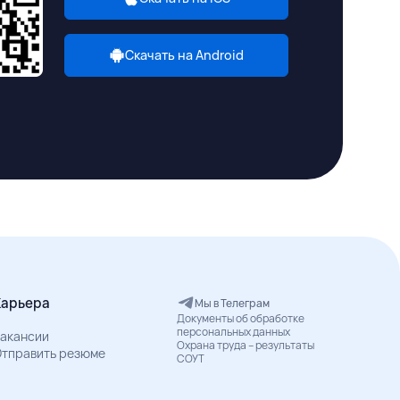
Скачать на Android
Карьера
Мы в Телеграм
Документы об обработке
персональных данных
акансии
Охрана труда – результаты
тправить резюме
СОУТ