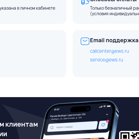
указана в личном кабинете
Только безналичный ра
(условия индивидуальн
Email поддержка
callcenter@ews.ru
service@ews.ru
м клиентам
ии