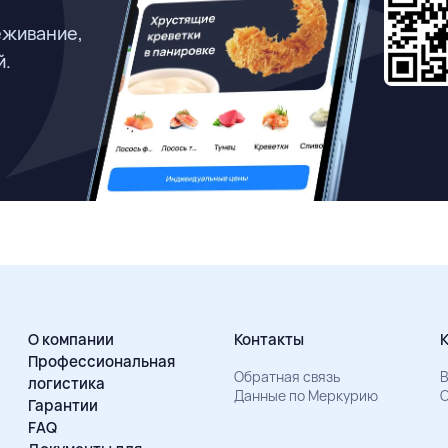
еживание,
й.
О компании
Контакты
Профессиональная
Обратная связь
В
логистика
Данные по Меркурию
О
Гарантии
FAQ