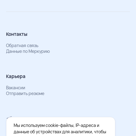
Контакты
Обратная связь
Данные по Меркурию
Карьера
Вакансии
Отправить резюме
Мы в Телеграм
Документы об обработке персональных данных
Мы используем cookie-файлы, IP-адреса и
Охрана труда – результаты СОУТ
данные об устройствах для аналитики, чтобы