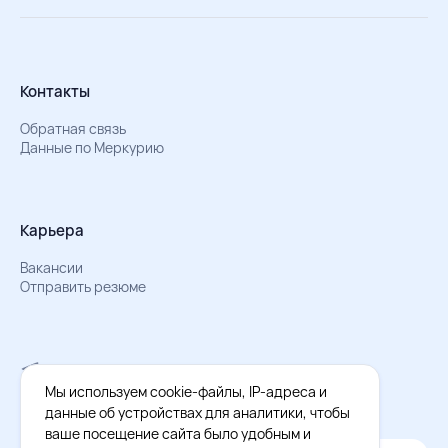
Контакты
Обратная связь
Данные по Меркурию
Карьера
Вакансии
Отправить резюме
Мы в Телеграм
Документы об обработке персональных данных
Мы используем cookie-файлы, IP-адреса и
Охрана труда – результаты СОУТ
данные об устройствах для аналитики, чтобы
ваше посещение сайта было удобным и