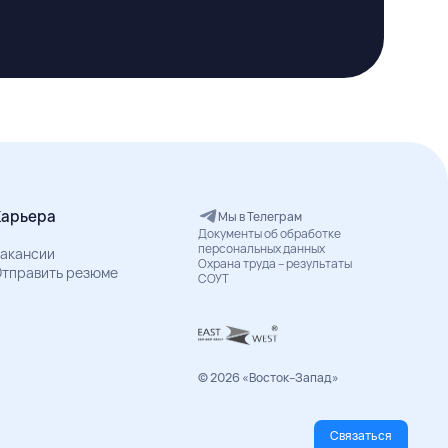
Карьера
Мы в Телеграм
Документы об обработке
персональных данных
акансии
Охрана труда – результаты
тправить резюме
СОУТ
© 2026 «Восток–Запад»
Связаться