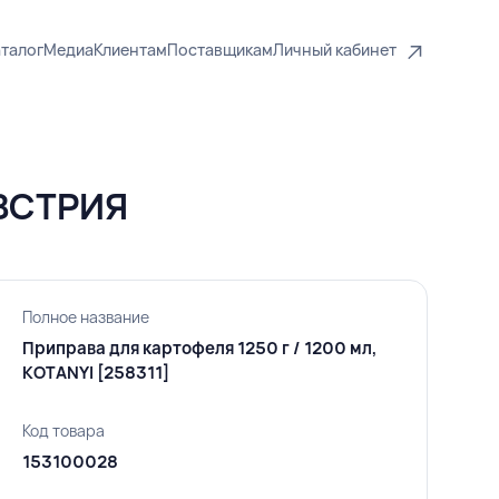
талог
Медиа
Клиентам
Поставщикам
Личный кабинет
АВСТРИЯ
Полное название
Приправа для картофеля 1250 г / 1200 мл,
KOTANYI [258311]
Код товара
153100028