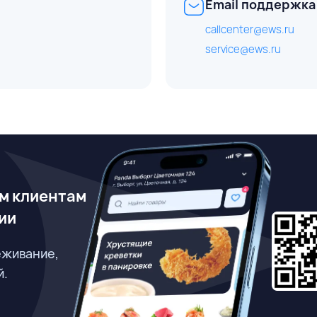
Email поддержка
callcenter@ews.ru
service@ews.ru
м клиентам
ии
еживание,
й.