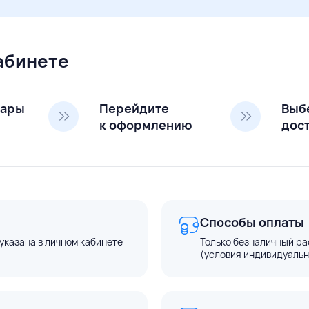
кабинете
вары
Перейдите
Выб
к оформлению
дос
Способы оплаты
указана в личном кабинете
Только безналичный ра
(условия индивидуальн