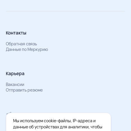
Контакты
Обратная связь
Данные по Меркурию
Карьера
Вакансии
Отправить резюме
Мы в Телеграм
Документы об обработке персональных данных
Мы используем cookie-файлы, IP-адреса и
Охрана труда – результаты СОУТ
данные об устройствах для аналитики, чтобы