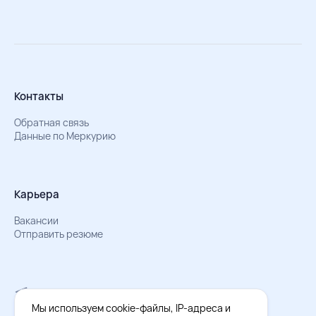
Контакты
Обратная связь
Данные по Меркурию
Карьера
Вакансии
Отправить резюме
Мы в Телеграм
Документы об обработке персональных данных
Мы используем cookie-файлы, IP-адреса и
Охрана труда – результаты СОУТ