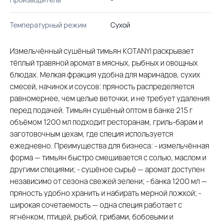
Температурный режим
Сухой
Измельчённый сушёный тимьян KOTANYI раскрывает
тёплый травяной аромат в мясных, рыбных и овощных
блюдах. Мелкая фракция удобна для маринадов, сухих
смесей, начинок и соусов: пряность распределяется
равномернее, чем целые веточки, и не требует удаления
перед подачей. Тимьян сушёный оптом в банке 215 г
объёмом 1200 мл подходит ресторанам, гриль-барам и
заготовочным цехам, где специя используется
ежедневно. Преимущества для бизнеса: - измельчённая
форма — тимьян быстро смешивается с солью, маслом и
другими специями; - сушёное сырьё — аромат доступен
независимо от сезона свежей зелени; - банка 1200 мл —
пряность удобно хранить и набирать мерной ложкой; -
широкая сочетаемость — одна специя работает с
ягнёнком, птицей, рыбой, грибами, бобовыми и