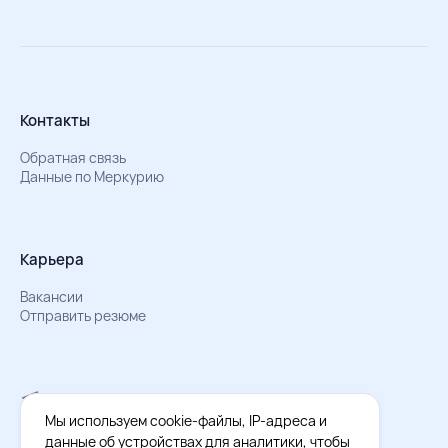
Контакты
Обратная связь
Данные по Меркурию
Карьера
Вакансии
Отправить резюме
Мы в Телеграм
Документы об обработке персональных данных
Мы используем cookie-файлы, IP-адреса и
Охрана труда – результаты СОУТ
данные об устройствах для аналитики, чтобы