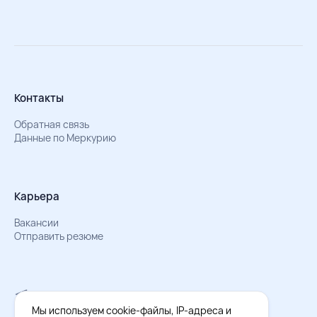
Контакты
Обратная связь
Данные по Меркурию
Карьера
Вакансии
Отправить резюме
Мы в Телеграм
Документы об обработке персональных данных
Мы используем cookie-файлы, IP-адреса и