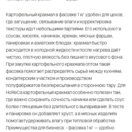
Картофельный крахмал в фасовке 1 кг удобен для цехов,
где загущение, связывание влаги и корректировка
текстуры идут небольшими партиями. Его используют в
соусах, киселях, начинках, кремах, мясных фаршах,
панировках и азиатских блюдах: крахмал быстро
расходится в холодной жидкости и после нагрева даёт
чистую, плотную вязкость без лишнего вкусового фона.
При закупке картофельного крахмала оптом такая
фасовка помогает распределять сырьё между кухнями,
кондитерским участком и производством
полуфабрикатов безпересыпания в стороннюю тару. Для
HoReCa картофельный крахмал особенно полезен там,
где важно сохранить сочность начинки или сделать соус
более глянцевым без длительного выпаривания. В тесте
и панировке он добавляет хруст, а в мясных изделиях
помогаетудерживать влагу при тепловой обработке.
Преимущества для бизнеса: - фасовка 1 кг — удобно