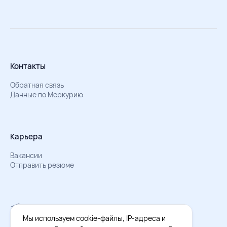
Контакты
Обратная связь
Данные по Меркурию
Карьера
Вакансии
Отправить резюме
Мы в Телеграм
Документы об обработке персональных данных
Мы используем cookie-файлы, IP-адреса и
Охрана труда – результаты СОУТ