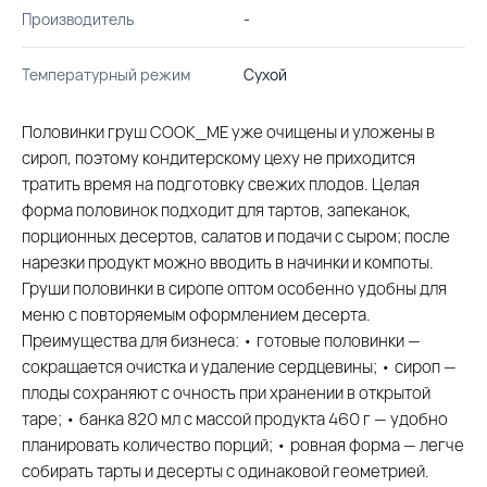
Производитель
-
Температурный режим
Сухой
Половинки груш COOK_ME уже очищены и уложены в
сироп, поэтому кондитерскому цеху не приходится
тратить время на подготовку свежих плодов. Целая
форма половинок подходит для тартов, запеканок,
порционных десертов, салатов и подачи с сыром; после
нарезки продукт можно вводить в начинки и компоты.
Груши половинки в сиропе оптом особенно удобны для
меню с повторяемым оформлением десерта.
Преимущества для бизнеса: • готовые половинки —
сокращается очистка и удаление сердцевины; • сироп —
плоды сохраняют с очность при хранении в открытой
таре; • банка 820 мл с массой продукта 460 г — удобно
планировать количество порций; • ровная форма — легче
собирать тарты и десерты с одинаковой геометрией.