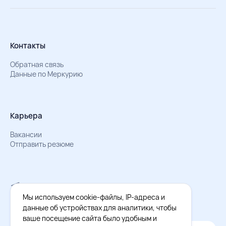
Контакты
Обратная связь
Данные по Меркурию
Карьера
Вакансии
Отправить резюме
Мы в Телеграм
Документы об обработке персональных данных
Мы используем cookie-файлы, IP-адреса и
Охрана труда – результаты СОУТ
данные об устройствах для аналитики, чтобы
ваше посещение сайта было удобным и