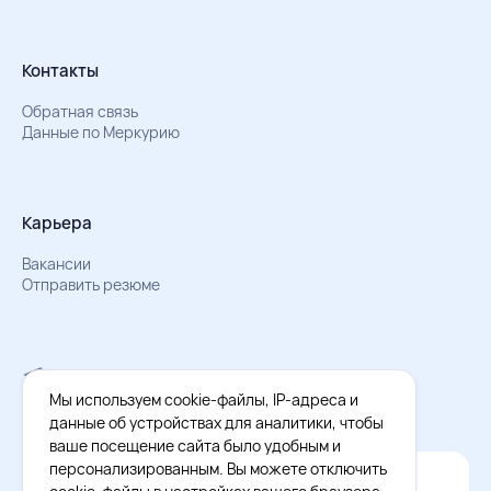
Контакты
Обратная связь
Данные по Меркурию
Карьера
Вакансии
Отправить резюме
Мы в Телеграм
Документы об обработке персональных данных
Мы используем cookie-файлы, IP-адреса и
Охрана труда – результаты СОУТ
данные об устройствах для аналитики, чтобы
ваше посещение сайта было удобным и
персонализированным. Вы можете отключить
Официальное приложение Восток - Запад