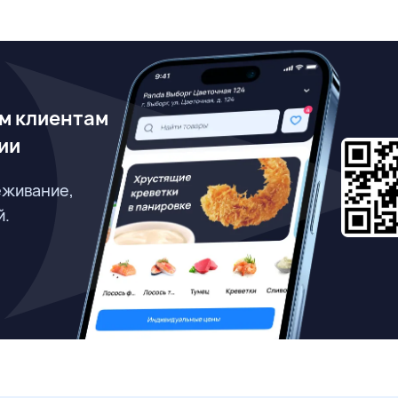
м клиентам
ии
еживание,
й.