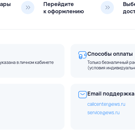
вары
Перейдите
Выб
к оформлению
дос
Способы оплаты
указана в личном кабинете
Только безналичный ра
(условия индивидуальн
Email поддержка
callcenter@ews.ru
service@ews.ru