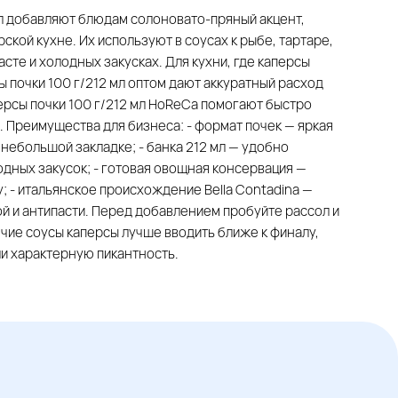
 мл добавляют блюдам солоновато-пряный акцент,
кой кухне. Их используют в соусах к рыбе, тартаре,
пасте и холодных закусках. Для кухни, где каперсы
 почки 100 г/212 мл оптом дают аккуратный расход
ерсы почки 100 г/212 мл HoReCa помогают быстро
. Преимущества для бизнеса: - формат почек — яркая
небольшой закладке; - банка 212 мл — удобно
одных закусок; - готовая овощная консервация —
; - итальянское происхождение Bella Contadina —
ой и антипасти. Перед добавлением пробуйте рассол и
ячие соусы каперсы лучше вводить ближе к финалу,
ли характерную пикантность.