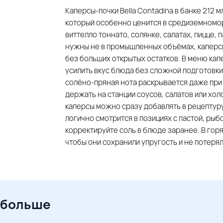
Каперсы-почки Bella Contadina в банке 212
который особенно ценится в средиземноморс
виттелло тоннато, солянке, салатах, пицце, 
нужны не в промышленных объёмах, каперсы
без больших открытых остатков. В меню кап
усилить вкус блюда без сложной подготовки
солёно-пряная нота раскрывается даже при 
держать на станции соусов, салатов или хол
каперсы можно сразу добавлять в рецептуру
логично смотрится в позициях с пастой, рыб
корректируйте соль в блюде заранее. В гор
чтобы они сохранили упругость и не потеря
 больше