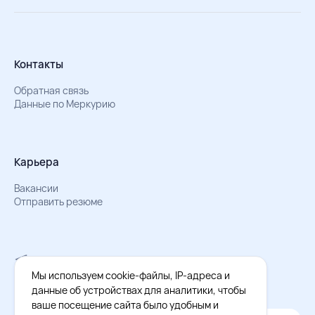
Контакты
Обратная связь
Данные по Меркурию
Карьера
Вакансии
Отправить резюме
Мы в Телеграм
Документы об обработке персональных данных
Мы используем cookie-файлы, IP-адреса и
Охрана труда – результаты СОУТ
данные об устройствах для аналитики, чтобы
ваше посещение сайта было удобным и