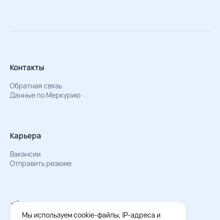
Контакты
Обратная связь
Данные по Меркурию
Карьера
Вакансии
Отправить резюме
Мы в Телеграм
Документы об обработке персональных данных
Мы используем cookie-файлы, IP-адреса и
Охрана труда – результаты СОУТ