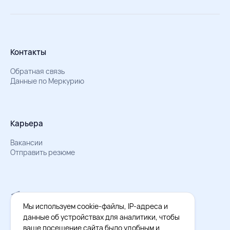
Контакты
Обратная связь
Данные по Меркурию
Карьера
Вакансии
Отправить резюме
Мы в Телеграм
Документы об обработке персональных данных
Мы используем cookie-файлы, IP-адреса и
Охрана труда – результаты СОУТ
данные об устройствах для аналитики, чтобы
ваше посещение сайта было удобным и