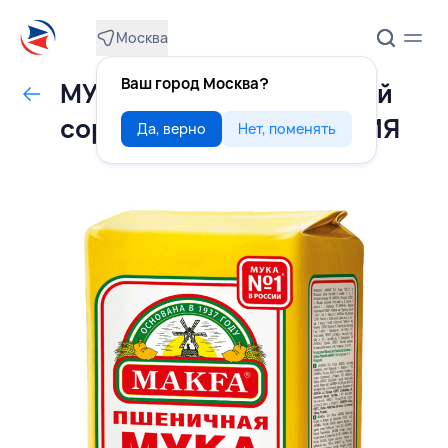
Москва
Ваш город Москва?
МУКА пшеничная высший
сорт 2 кг, МАКФА, РОССИЯ
Да, верно
Нет, поменять