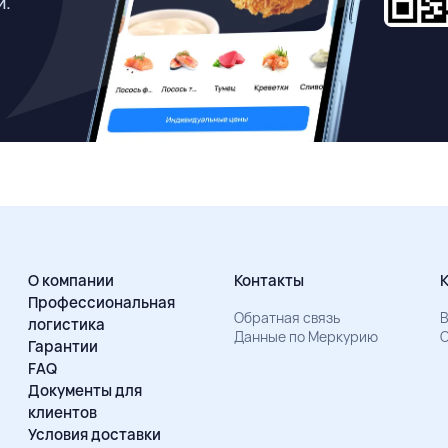
й.
О компании
Контакты
Профессиональная
Обратная связь
В
логистика
Данные по Меркурию
О
Гарантии
FAQ
Документы для
клиентов
Условия доставки