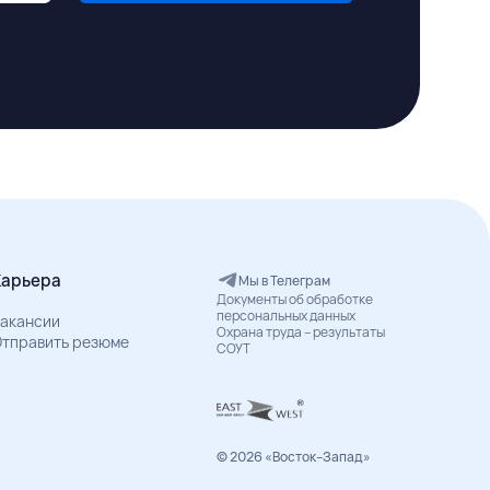
Карьера
Мы в Телеграм
Документы об обработке
персональных данных
акансии
Охрана труда – результаты
тправить резюме
СОУТ
© 2026 «Восток–Запад»