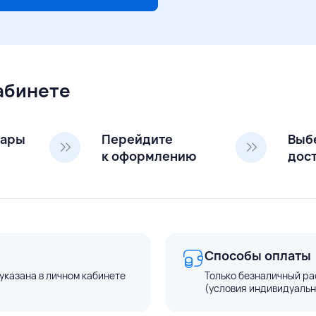
кабинете
вары
Перейдите
Выб
к оформлению
дос
Способы оплаты
указана в личном кабинете
Только безналичный ра
(условия индивидуальн