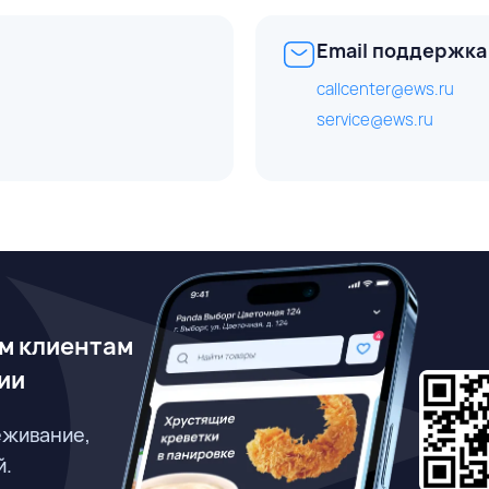
Email поддержка
callcenter@ews.ru
service@ews.ru
м клиентам
ии
еживание,
й.