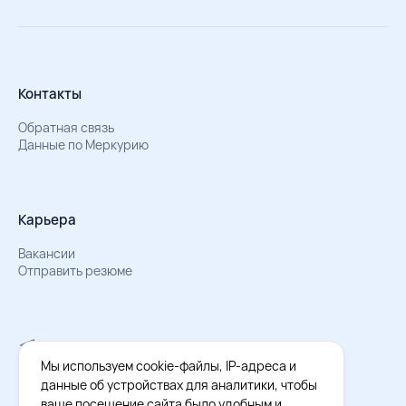
Контакты
Обратная связь
Данные по Меркурию
Карьера
Вакансии
Отправить резюме
Мы в Телеграм
Документы об обработке персональных данных
Мы используем cookie-файлы, IP-адреса и
Охрана труда – результаты СОУТ
данные об устройствах для аналитики, чтобы
ваше посещение сайта было удобным и