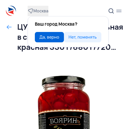
Москва
Ваш город Москва?
ЦУКАТЫ вишня коктейльная
в сиропе с веточкой
Да, верно
Нет, поменять
красная 350 г/680 г/720
мл, БОЯРИН, КИТАЙ