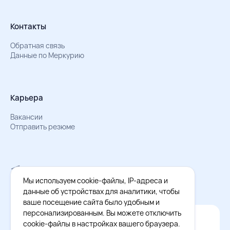
Контакты
Обратная связь
Данные по Меркурию
Карьера
Вакансии
Отправить резюме
Мы в Телеграм
Документы об обработке персональных данных
Мы используем cookie-файлы, IP-адреса и
Охрана труда – результаты СОУТ
данные об устройствах для аналитики, чтобы
ваше посещение сайта было удобным и
персонализированным. Вы можете отключить
Официальное приложение Восток - Запад
cookie-файлы в настройках вашего браузера.
Cкачайте бесплатное приложение