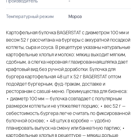
Производитель
-
Температурный режим
Мороз
Картофельная булочка BAGERSTAT с диаметром 100 мм и
весом 52 г рассчитана на бургеры с аккуратной посадкой
котлеты, сыра и соуса. В рецептуре указаны натуральные
картофельные хлопья и молоко: мякиш выходит мягким,
сдобным, а слегка неровная глазированнаяшляпка дает
крафтовый вид без ручной доработки. Булочка для
бургера картофельная 48 шт х 52 г BAGERSTAT оптом
подойдет бургерным, фуд-тракам, доставке и
ресторанам с casual-меню. Преимущества для бизнеса:
• диаметр 100 мм — булочка совпадает с популярным
размером котлеты и не утяжеляет порцию; • вес 52 г —
себестоимость бургера легче считать по фиксированной
булочной основе; • 48 штук в коробке — удобно
планировать выпуск на смену или банкетную партию; •
картофельные хлопья в рецептуре — мякиш дольше