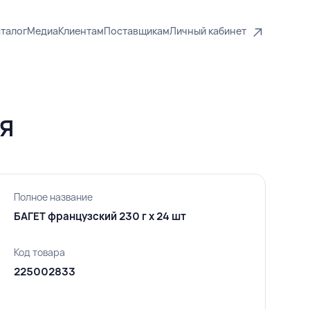
талог
Медиа
Клиентам
Поставщикам
Личный кабинет
ИЯ
Полное название
БАГЕТ французский 230 г х 24 шт
Код товара
225002833