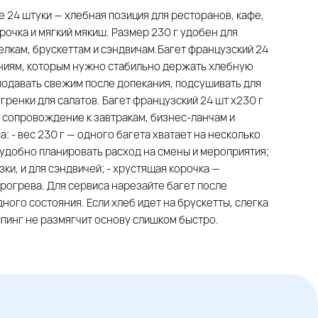
е 24 штуки — хлебная позиция для ресторанов, кафе,
рочка и мягкий мякиш. Размер 230 г удобен для
релкам, брускеттам и сэндвичам.Багет французский 24
ениям, которым нужно стабильно держать хлебную
 подавать свежим после допекания, подсушивать для
 гренки для салатов. Багет французский 24 шт х230 г
 сопровождение к завтракам, бизнес-ланчам и
 - вес 230 г — одного багета хватает на несколько
— удобно планировать расход на смены и мероприятия;
зки, и для сэндвичей; - хрустящая корочка —
рогрева. Для сервиса нарезайте багет после
дного состояния. Если хлеб идет на брускетты, слегка
ппинг не размягчит основу слишком быстро.