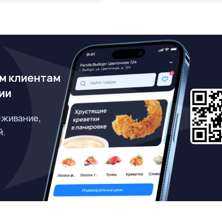
м клиентам
ии
еживание,
й.