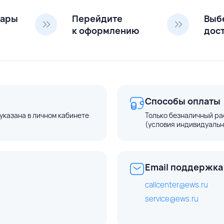
вары
Перейдите
Выб
к оформлению
дос
Способы оплаты
указана в личном кабинете
Только безналичный ра
(условия индивидуальн
Email поддержка
callcenter@ews.ru
service@ews.ru