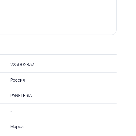
225002833
Россия
PANETERIA
-
Мороз