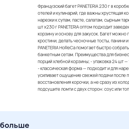
Французский багет PANETERIA 230 г в коробк
отелей и кулинарий, где важны хрустящая ко
нарезки к супам, пасте, салатам, сырным та
шт х230 г PANETERIA оптом подходит завед
корзину и основу для закусок. Багет можно
кростини, делать чесночные тосты, панини и
PANETERIA HoReCa помогает быстро собрать
банкетным сетам. Преимущества для бизнеса:
порций хлебной корзины; - упаковка 24 шт 
- классическая форма — подходит и для наре
усиливает ощущение свежей подачи после п
восстановления корочки, а не сразу из холо
подсушите ломти с двух сторон: соус или то
 больше