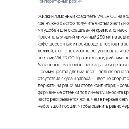
Температурный режим
Жидкий лимонный краситель VALERICO на во
где нужно быстро получить чистый желтый о
мл удобен для окрашивания кремов, сливок, ж
Краситель жидкий лимонный 250 мл на водно
кафе-десертных и производств тортов на за
ложкой, а оттенок можно регулировать инт
цветами VALERICO. Краситель жидкий лимон
банановые, манговые, пасхальные и детски
Преимущества для бизнеса: - водная основа
отсутствие вкуса и запаха — цвет не спорит 
держать на рабочем столе кондитера; - сов
фирменные оттенки под линейку. Вносите к
часто раскрывается ярче, чем в первые секу
небольшой порции, чтобы оценить равноме