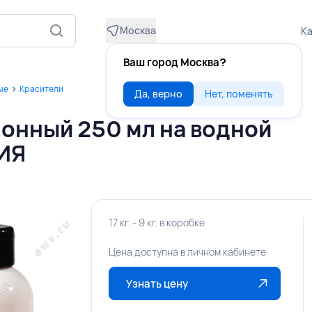
Москва
Ка
Ваш город Москва?
ые
Красители
Да, верно
Нет, поменять
онный 250 мл на водной
ИЯ
17 кг. - 9 кг. в коробке
Цена доступна в личном кабинете
Узнать цену