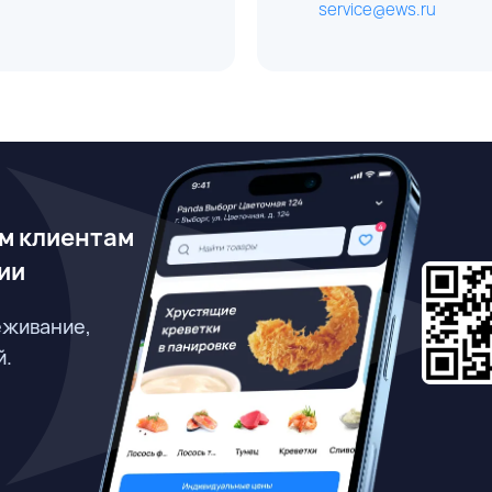
service@ews.ru
м клиентам
ии
еживание,
й.