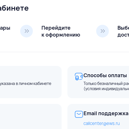
кабинете
вары
Перейдите
Выб
к оформлению
дос
Способы оплаты
указана в личном кабинете
Только безналичный ра
(условия индивидуальн
Email поддержка
callcenter@ews.ru