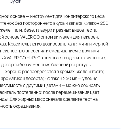
Сухой
дной основе — инструмент для кондитерского цеха,
ттенок без постороннего вкуса и запаха. Флакон 250
еле, геля, безе, глазури и разных видов теста.
й основе VALERICO оптом актуален для пекарен,
каз. Краситель легко дозировать каплями или мерной
енсивностью внесения и смешиванием с другими
ный VALERICO HoReCa помогает выделять лимонные,
е десерты без изменения базовой рецептуры.
 — хорошо распределяется в кремах, желе и тесте; -
с ароматикой десерта; - флакон 250 мл — удобно
местимость с другими цветами — можно собирать
раситель постепенно: после перемешивания цвет
нды. Для жирных масс сначала сделайте тест на
рность окрашивания.