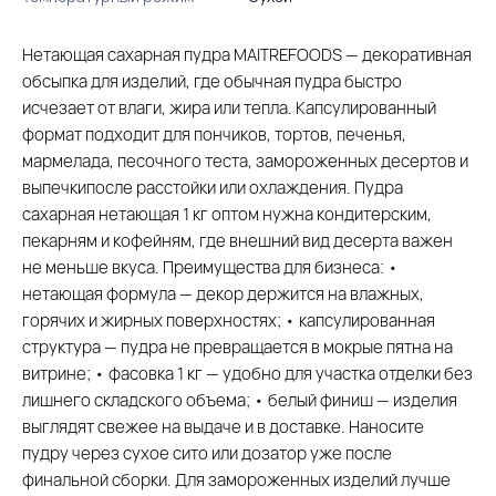
Нетающая сахарная пудра MAITREFOODS — декоративная
обсыпка для изделий, где обычная пудра быстро
исчезает от влаги, жира или тепла. Капсулированный
формат подходит для пончиков, тортов, печенья,
мармелада, песочного теста, замороженных десертов и
выпечкипосле расстойки или охлаждения. Пудра
сахарная нетающая 1 кг оптом нужна кондитерским,
пекарням и кофейням, где внешний вид десерта важен
не меньше вкуса. Преимущества для бизнеса: •
нетающая формула — декор держится на влажных,
горячих и жирных поверхностях; • капсулированная
структура — пудра не превращается в мокрые пятна на
витрине; • фасовка 1 кг — удобно для участка отделки без
лишнего складского объема; • белый финиш — изделия
выглядят свежее на выдаче и в доставке. Наносите
пудру через сухое сито или дозатор уже после
финальной сборки. Для замороженных изделий лучше