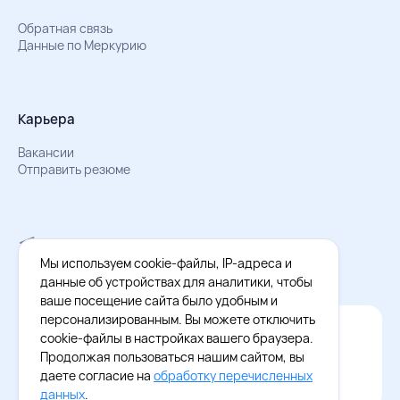
Обратная связь
Данные по Меркурию
Карьера
Вакансии
Отправить резюме
Мы в Телеграм
Документы об обработке персональных данных
Мы используем cookie-файлы, IP-адреса и
Охрана труда – результаты СОУТ
данные об устройствах для аналитики, чтобы
ваше посещение сайта было удобным и
персонализированным. Вы можете отключить
Официальное приложение Восток - Запад
cookie-файлы в настройках вашего браузера.
Cкачайте бесплатное приложение
Продолжая пользоваться нашим сайтом, вы
даете согласие на
обработку перечисленных
данных
.