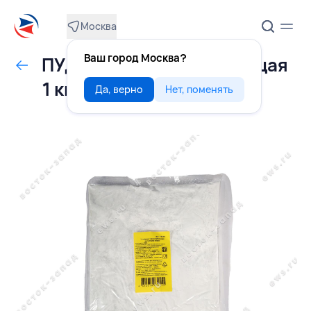
Москва
Ваш город Москва?
ПУДРА сахарная нетающая
1 кг,РОССИЯ
Да, верно
Нет, поменять