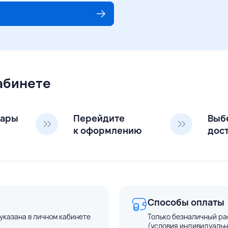
кабинете
вары
Перейдите
Выб
к оформлению
дос
Способы оплаты
указана в личном кабинете
Только безналичный ра
(условия индивидуальн