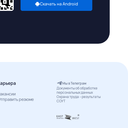
Скачать на Android
Карьера
Мы в Телеграм
Документы об обработке
персональных данных
акансии
Охрана труда – результаты
тправить резюме
СОУТ