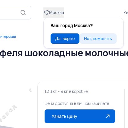
Москва
Ка
Ваш город Москва?
дитерский
Да, верно
Нет, поменять
феля шоколадные молочные 
1.36 кг. - 9 кг. в коробке
Цена доступна в личном кабинете
Узнать цену