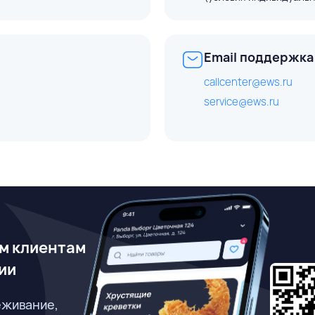
Email поддержка
callcenter@ews.ru
service@ews.ru
м клиентам
ии
еживание,