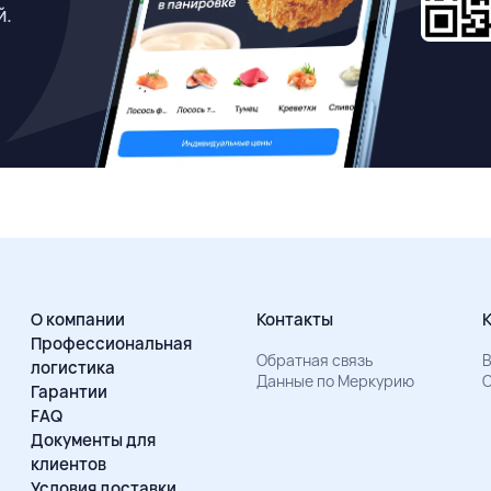
й.
О компании
Контакты
Профессиональная
Обратная связь
В
логистика
Данные по Меркурию
О
Гарантии
FAQ
Документы для
клиентов
Условия доставки