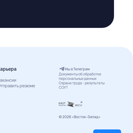
Карьера
Мы в Телеграм
Документы об обработке
персональных данных
акансии
Охрана труда – результаты
тправить резюме
СОУТ
© 2026 «Восток–Запад»