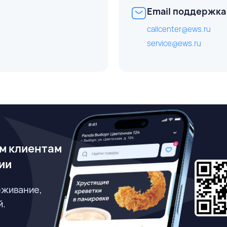
Email поддержка
callcenter@ews.ru
service@ews.ru
м клиентам
ии
еживание,
й.