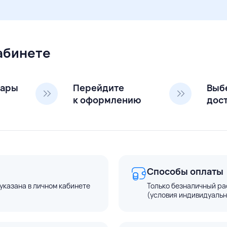
кабинете
вары
Перейдите
Выб
к оформлению
дос
Способы оплаты
указана в личном кабинете
Только безналичный ра
(условия индивидуальн