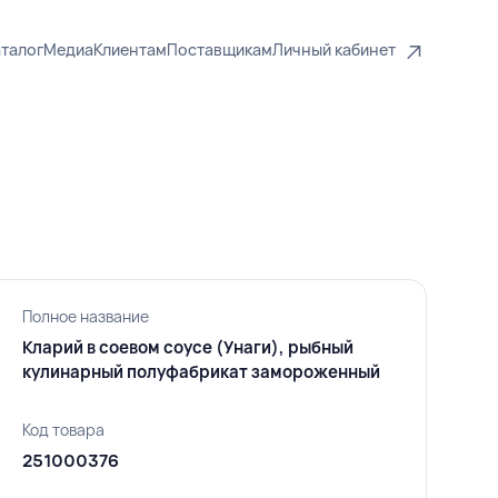
талог
Медиа
Клиентам
Поставщикам
Личный кабинет
Полное название
Кларий в соевом соусе (Унаги), рыбный
кулинарный полуфабрикат замороженный
Код товара
251000376