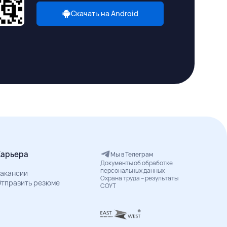
Скачать на Android
Карьера
Мы в Телеграм
Документы об обработке
персональных данных
акансии
Охрана труда – результаты
тправить резюме
СОУТ