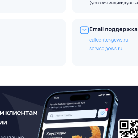
(условия индивидуальн
Email поддержка
callcenter@ews.ru
service@ews.ru
м клиентам
ии
еживание,