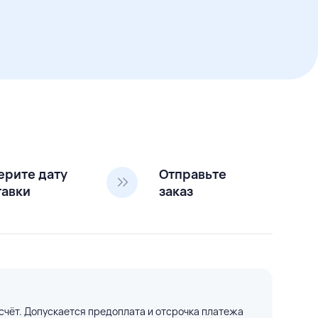
ерите дату
Отправьте
тавки
заказ
счёт. Допускается предоплата и отсрочка платежа