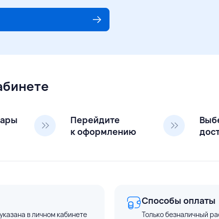
кабинете
вары
Перейдите
Выб
к оформлению
дос
Способы оплаты
указана в личном кабинете
Только безналичный ра