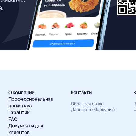
й.
О компании
Контакты
Профессиональная
Обратная связь
В
логистика
Данные по Меркурию
О
Гарантии
FAQ
Документы для
клиентов