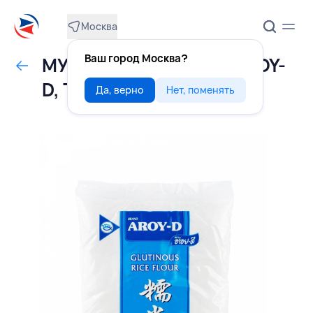
Москва
Ваш город Москва?
МУКА рисовая 400 г, AROY-
D, ТАИЛАНД
Да, верно
Нет, поменять