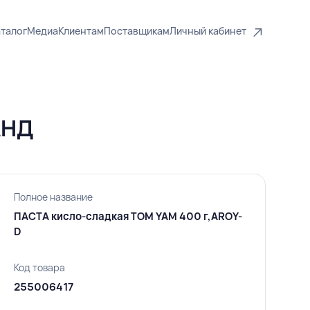
талог
Медиа
Клиентам
Поставщикам
Личный кабинет
АНД
Полное название
ПАСТА кисло-сладкая TOM YAM 400 г,AROY-
D
Код товара
255006417