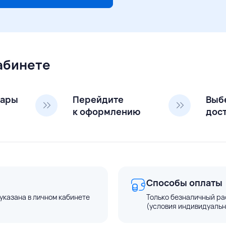
кабинете
вары
Перейдите
Выб
к оформлению
дос
Способы оплаты
указана в личном кабинете
Только безналичный ра
(условия индивидуальн