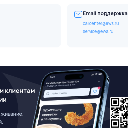
Email поддержка
callcenter@ews.ru
service@ews.ru
м клиентам
ии
еживание,
й.