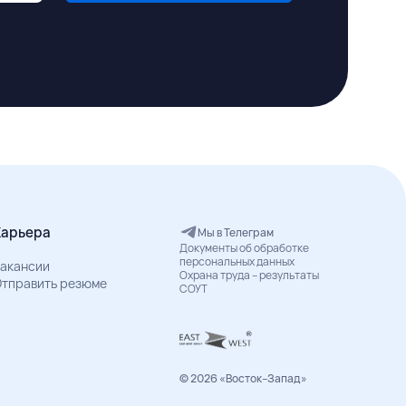
Карьера
Мы в Телеграм
Документы об обработке
персональных данных
акансии
Охрана труда – результаты
тправить резюме
СОУТ
© 2026 «Восток–Запад»