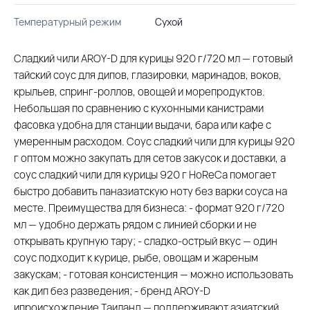
Температурный режим
Сухой
Сладкий чили AROY-D для курицы 920 г/720 мл — готовый
тайский соус для дипов, глазировки, маринадов, воков,
крыльев, спринг-роллов, овощей и морепродуктов.
Небольшая по сравнению с кухонными канистрами
фасовка удобна для станции выдачи, бара или кафе с
умеренным расходом. Соус сладкий чили для курицы 920
г оптом можно закупать для сетов закусок и доставки, а
соус сладкий чили для курицы 920 г HoReCa помогает
быстро добавить паназиатскую ноту без варки соуса на
месте. Преимущества для бизнеса: - формат 920 г/720
мл — удобно держать рядом с линией сборки и не
открывать крупную тару; - сладко-острый вкус — один
соус подходит к курице, рыбе, овощам и жареным
закускам; - готовая консистенция — можно использовать
как дип без разведения; - бренд AROY-D
ипроисхождение Таиланд — поддерживают азиатский