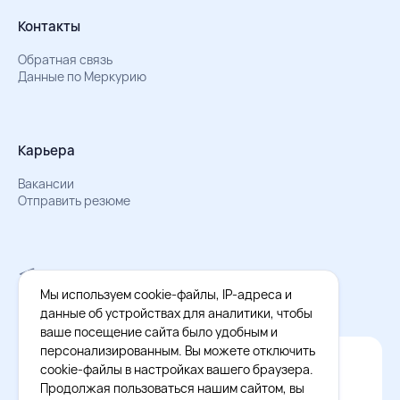
Контакты
Обратная связь
Данные по Меркурию
Карьера
Вакансии
Отправить резюме
Мы в Телеграм
Документы об обработке персональных данных
Мы используем cookie-файлы, IP-адреса и
Охрана труда – результаты СОУТ
данные об устройствах для аналитики, чтобы
ваше посещение сайта было удобным и
персонализированным. Вы можете отключить
Официальное приложение Восток - Запад
cookie-файлы в настройках вашего браузера.
Cкачайте бесплатное приложение
Продолжая пользоваться нашим сайтом, вы