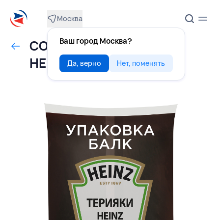
Москва
Ваш город Москва?
СОУС Терияки 1 кг балк,
HEINZ, РОССИЯ
Да, верно
Нет, поменять