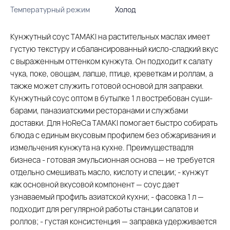
Температурный режим
Холод
Кунжутный соус TAMAKI на растительных маслах имеет
густую текстуру и сбалансированный кисло-сладкий вкус
с выраженным оттенком кунжута. Он подходит к салату
чука, поке, овощам, лапше, птице, креветкам и роллам, а
также может служить готовой основой для заправки.
Кунжутный соус оптом в бутылке 1 л востребован суши-
барами, паназиатскими ресторанами и службами
доставки. Для HoReCa TAMAKI помогает быстро собирать
блюда с единым вкусовым профилем без обжаривания и
измельчения кунжута на кухне. Преимуществадля
бизнеса - готовая эмульсионная основа — не требуется
отдельно смешивать масло, кислоту и специи; - кунжут
как основной вкусовой компонент — соус дает
узнаваемый профиль азиатской кухни; - фасовка 1 л —
подходит для регулярной работы станции салатов и
роллов; - густая консистенция — заправка удерживается