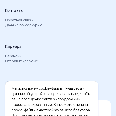
Контакты
Обратная связь
Данные по Меркурию
Карьера
Вакансии
Отправить резюме
Мы в Телеграм
Документы об обработке персональных данных
Мы используем cookie-файлы, IP-адреса и
Охрана труда – результаты СОУТ
данные об устройствах для аналитики, чтобы
ваше посещение сайта было удобным и
персонализированным. Вы можете отключить
Официальное приложение Восток - Запад
cookie-файлы в настройках вашего браузера.
Cкачайте бесплатное приложение
Продолжая пользоваться нашим сайтом, вы