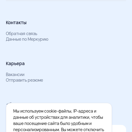
Контакты
Обратная связь
Данные по Меркурию
Карьера
Вакансии
Отправить резюме
Мы в Телеграм
Документы об обработке персональных данных
Мы используем cookie-файлы, IP-адреса и
Охрана труда – результаты СОУТ
данные об устройствах для аналитики, чтобы
ваше посещение сайта было удобным и
персонализированным. Вы можете отключить
Официальное приложение Восток - Запад