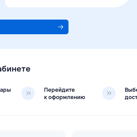
кабинете
вары
Перейдите
Выб
к оформлению
дос