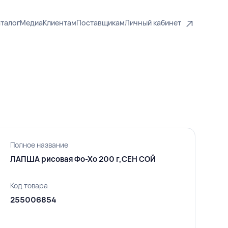
талог
Медиа
Клиентам
Поставщикам
Личный кабинет
Полное название
ЛАПША рисовая Фо-Хо 200 г,СЕН СОЙ
Код товара
255006854