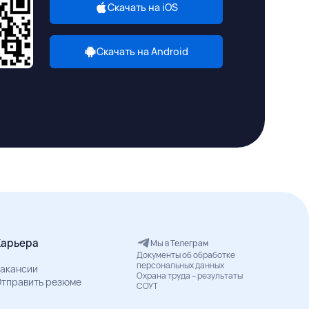
Скачать на iOS
Скачать на Android
Карьера
Мы в Телеграм
Документы об обработке
персональных данных
акансии
Охрана труда – результаты
тправить резюме
СОУТ