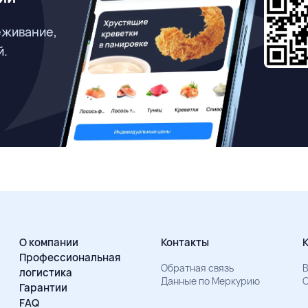
еживание,
й.
О компании
Контакты
Профессиональная
Обратная связь
В
логистика
Данные по Меркурию
О
Гарантии
FAQ