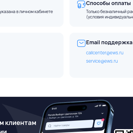
Способы оплаты
указана в личном кабинете
Только безналичный ра
(условия индивидуальн
Email поддержка
callcenter@ews.ru
service@ews.ru
м клиентам
ии