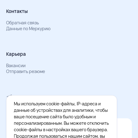
Контакты
Обратная связь
Данные по Меркурию
Карьера
Вакансии
Отправить резюме
Мы в Телеграм
Документы об обработке персональных данных
Мы используем cookie-файлы, IP-адреса и
Охрана труда – результаты СОУТ
данные об устройствах для аналитики, чтобы
ваше посещение сайта было удобным и
персонализированным. Вы можете отключить
Официальное приложение Восток - Запад
cookie-файлы в настройках вашего браузера.
Cкачайте бесплатное приложение
Продолжая пользоваться нашим сайтом, вы