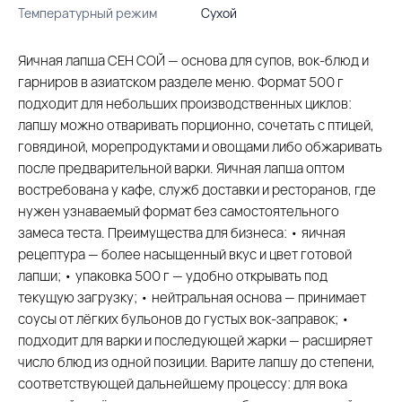
Температурный режим
Сухой
Яичная лапша СЕН СОЙ — основа для супов, вок-блюд и
гарниров в азиатском разделе меню. Формат 500 г
подходит для небольших производственных циклов:
лапшу можно отваривать порционно, сочетать с птицей,
говядиной, морепродуктами и овощами либо обжаривать
после предварительной варки. Яичная лапша оптом
востребована у кафе, служб доставки и ресторанов, где
нужен узнаваемый формат без самостоятельного
замеса теста. Преимущества для бизнеса: • яичная
рецептура — более насыщенный вкус и цвет готовой
лапши; • упаковка 500 г — удобно открывать под
текущую загрузку; • нейтральная основа — принимает
соусы от лёгких бульонов до густых вок-заправок; •
подходит для варки и последующей жарки — расширяет
число блюд из одной позиции. Варите лапшу до степени,
соответствующей дальнейшему процессу: для вока