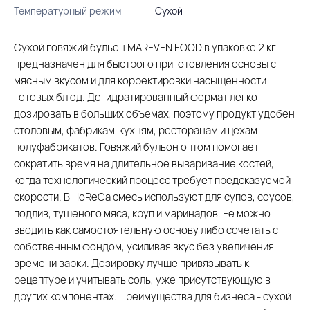
Температурный режим
Сухой
Сухой говяжий бульон MAREVEN FOOD в упаковке 2 кг
предназначен для быстрого приготовления основы с
мясным вкусом и для корректировки насыщенности
готовых блюд. Дегидратированный формат легко
дозировать в больших объемах, поэтому продукт удобен
столовым, фабрикам-кухням, ресторанам и цехам
полуфабрикатов. Говяжий бульон оптом помогает
сократить время на длительное вываривание костей,
когда технологический процесс требует предсказуемой
скорости. В HoReCa смесь используют для супов, соусов,
подлив, тушеного мяса, круп и маринадов. Ее можно
вводить как самостоятельную основу либо сочетать с
собственным фондом, усиливая вкус без увеличения
времени варки. Дозировку лучше привязывать к
рецептуре и учитывать соль, уже присутствующую в
других компонентах. Преимущества для бизнеса - сухой