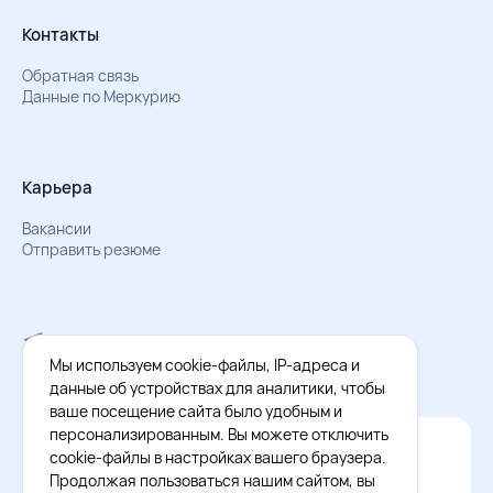
Контакты
Обратная связь
Данные по Меркурию
Карьера
Вакансии
Отправить резюме
Мы в Телеграм
Документы об обработке персональных данных
Мы используем cookie-файлы, IP-адреса и
Охрана труда – результаты СОУТ
данные об устройствах для аналитики, чтобы
ваше посещение сайта было удобным и
персонализированным. Вы можете отключить
Официальное приложение Восток - Запад
cookie-файлы в настройках вашего браузера.
Cкачайте бесплатное приложение
Продолжая пользоваться нашим сайтом, вы