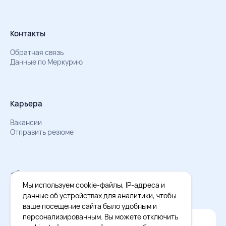
Контакты
Обратная связь
Данные по Меркурию
Карьера
Вакансии
Отправить резюме
Мы в Телеграм
Документы об обработке персональных данных
Мы используем cookie-файлы, IP-адреса и
Охрана труда – результаты СОУТ
данные об устройствах для аналитики, чтобы
ваше посещение сайта было удобным и
персонализированным. Вы можете отключить
Официальное приложение Восток - Запад