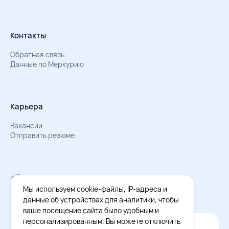
Контакты
Обратная связь
Данные по Меркурию
Карьера
Вакансии
Отправить резюме
Мы в Телеграм
Документы об обработке персональных данных
Мы используем cookie-файлы, IP-адреса и
Охрана труда – результаты СОУТ
данные об устройствах для аналитики, чтобы
ваше посещение сайта было удобным и
персонализированным. Вы можете отключить
Официальное приложение Восток - Запад