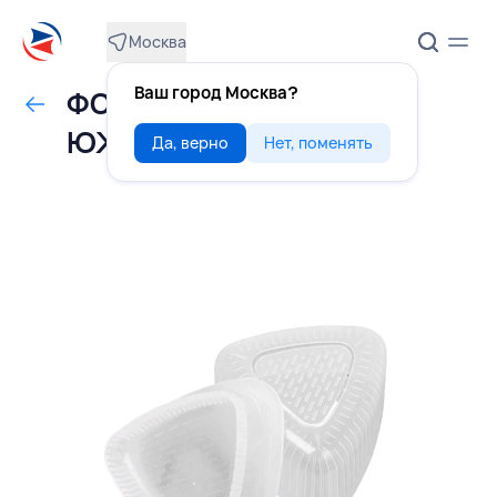
Москва
Ваш город Москва?
ФОРМА для онигири,
ЮЖНАЯ КОРЕЯ
Да, верно
Нет, поменять