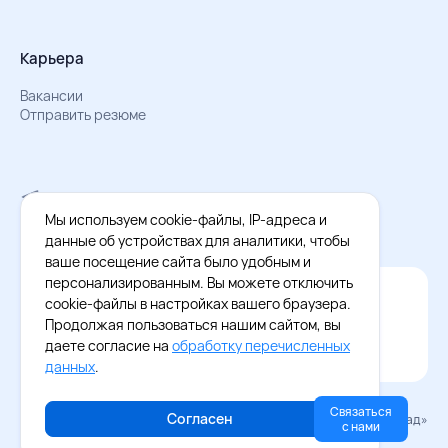
Карьера
Вакансии
Отправить резюме
Мы в Телеграм
Документы об обработке персональных данных
Мы используем cookie-файлы, IP-адреса и
Охрана труда – результаты СОУТ
данные об устройствах для аналитики, чтобы
ваше посещение сайта было удобным и
персонализированным. Вы можете отключить
Официальное приложение Восток - Запад
cookie-файлы в настройках вашего браузера.
Cкачайте бесплатное приложение
Продолжая пользоваться нашим сайтом, вы
даете согласие на
обработку перечисленных
данных
.
Связаться
Согласен
© 2026 «Восток–Запад»
с нами