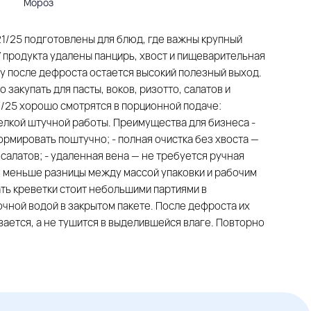
Мороз
21/25 подготовлены для блюд, где важны крупный
У продукта удалены панцирь, хвост и пищеварительная
му после дефроста остается высокий полезный выход.
акупать для пасты, воков, ризотто, салатов и
1/25 хорошо смотрятся в порционной подаче:
елкой штучной работы. Преимущества для бизнеса -
ормировать поштучно; - полная очистка без хвоста —
 салатов; - удаленная вена — не требуется ручная
 — меньше разницы между массой упаковки и рабочим
ь креветки стоит небольшими партиями в
чной водой в закрытом пакете. После дефроста их
ается, а не тушится в выделившейся влаге. Повторно