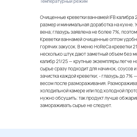
Температурный режим
Очищенные креветки ваннамей IFB калибра 
размер и минимальная доработка на кухне. 
вена; глазурь заявлена не более 7%, поэто
Креветки ваннамей очищенные оптом удобно з
горячих закусок. В меню HoReCa креветки 2
несколько штук дают заметный объем без м
калибр 21/25 — крупные экземпляры легче н
сырье сразу подходит для начинок, соусов и
зачистка каждой креветки; - глазурь до 7%
весом после размораживания. Размораживат
холодильной камере или под холодной прото
нужно обсушить: так продукт лучше обжарив
замораживать сырье не следует.