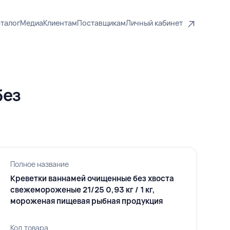
талог
Медиа
Клиентам
Поставщикам
Личный кабинет
без
Полное название
Креветки ваннамей очищенные без хвоста
свежемороженые 21/25 0,93 кг / 1 кг,
мороженая пищевая рыбная продукция
Код товара