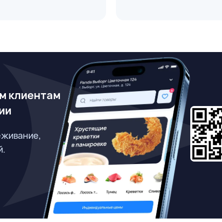
м клиентам
ии
еживание,
й.